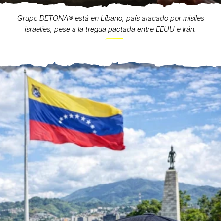
Grupo DETONA®️ está en Líbano, país atacado por misiles
israelíes, pese a la tregua pactada entre EEUU e Irán.