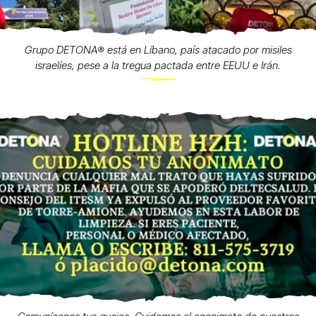
Grupo DETONA®️ está en Líbano, país atacado por misiles
israelíes, pese a la tregua pactada entre EEUU e Irán.