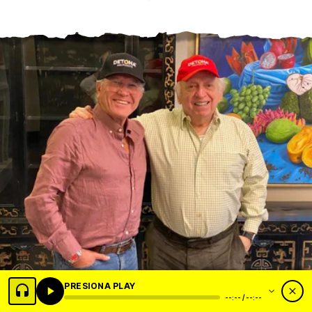
PRESIONA PLAY
Con Javier Garza Calderón.
--:-- / --:--