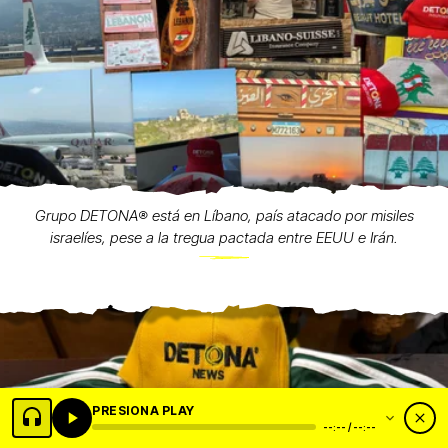
Grupo DETONA®️ está en Líbano, país atacado por misiles
israelíes, pese a la tregua pactada entre EEUU e Irán.
PRESIONA PLAY
--:-- / --:--