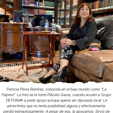
Patricia Pérez Ramírez, conocida en el bajo mundo como "La
Papera". La foto se la tomó Plácido Garza, cuando acudió a Grupo
DETONA® a pedir apoyo porque quería ser diputada local. Le
advertimos que no tenía posibilidad alguna y efectivamente,
perdió estrepitosamente. A pesar de eso, la apoyamos. Sirvió de