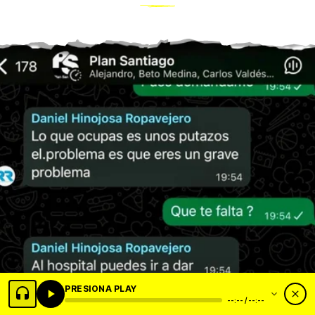
PRESIONA PLAY
--:-- / --:--