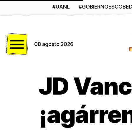
#UANL
#GOBIERNOESCOBE
Menú
08 agosto 2026
JD Vanc
¡agárre