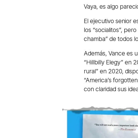
Vaya, es algo parec
El ejecutivo senior 
los “socialitos”, per
chamba” de todos lo
Además, Vance es un 
“Hillbilly Elegy” en 2
rural” en 2020, dispo
“America’s forgotte
con claridad sus id