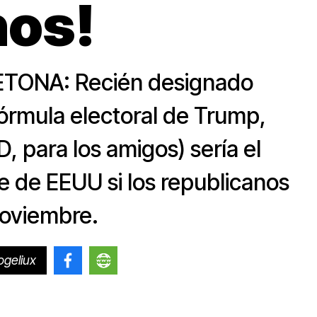
os!
DETONA: Recién designado
rmula electoral de Trump,
 para los amigos) sería el
e de EEUU si los republicanos
noviembre.
geliux
@rogelioriosherran
http://rogeliorios.blogspot.com/