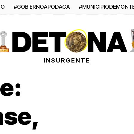
DO
#GOBIERNOAPODACA
#MUNICIPIODEMONT
INSURGENTE
e:
nse,