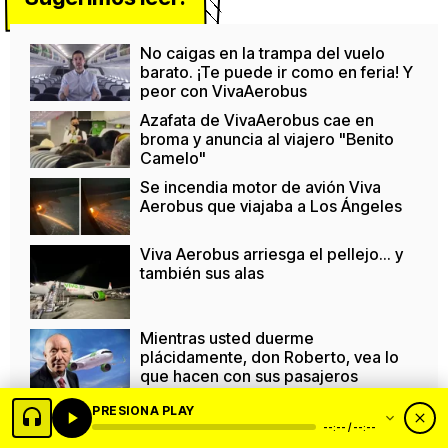
No caigas en la trampa del vuelo
barato. ¡Te puede ir como en feria! Y
peor con VivaAerobus
Azafata de VivaAerobus cae en
broma y anuncia al viajero "Benito
Camelo"
Se incendia motor de avión Viva
Aerobus que viajaba a Los Ángeles
Viva Aerobus arriesga el pellejo... y
también sus alas
Mientras usted duerme
plácidamente, don Roberto, vea lo
que hacen con sus pasajeros
De migrante lavaplatos, a uno de los
PRESIONA PLAY
más ricos del mundo
--:-- / --:--