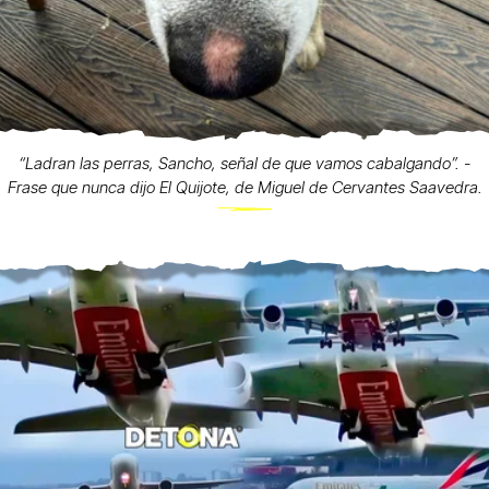
“Ladran las perras, Sancho, señal de que vamos cabalgando”. -
Frase que nunca dijo El Quijote, de Miguel de Cervantes Saavedra.