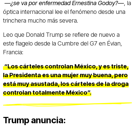
—¿se va por enfermedad Ernestina Godoy?—
, la
óptica internacional lee el fenómeno desde una
trinchera mucho más severa.
Leo que Donald Trump se refiere de nuevo a
este flagelo desde la Cumbre del G7 en Évian,
Francia:
“Los cárteles controlan México, y es triste,
la Presidenta es una mujer muy buena, pero
está muy asustada, los cárteles de la droga
controlan totalmente México”.
Trump anuncia: