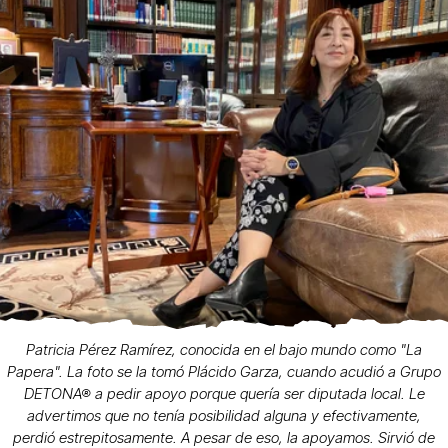
Patricia Pérez Ramírez, conocida en el bajo mundo como "La
Papera". La foto se la tomó Plácido Garza, cuando acudió a Grupo
DETONA® a pedir apoyo porque quería ser diputada local. Le
advertimos que no tenía posibilidad alguna y efectivamente,
perdió estrepitosamente. A pesar de eso, la apoyamos. Sirvió de