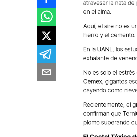
atravesar la nata de
en el alma.
Aquí, el aire no es 
hierro y el cemento.
En la
UANL
, los es
exhalante de venen
No es solo el estrés
Cemex
, gigantes es
cayendo como nieve 
Recientemente, el gr
confirman que Terni
plomo superando cu
El Coctel Tóxico d