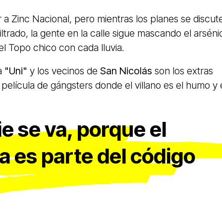
 a Zinc Nacional, pero mientras los planes se discut
filtrado, la gente en la calle sigue mascando el arséni
el Topo chico con cada lluvia.
la
"Uni"
y los vecinos de
San Nicolás
son los extras
elícula de gángsters donde el villano es el humo y 
.
e se va, porque el
a es parte del código