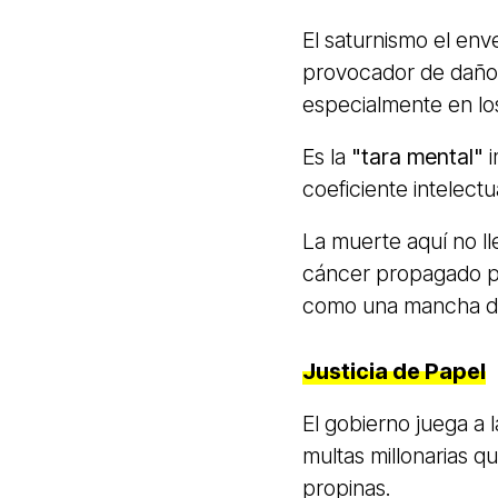
El saturnismo el en
provocador de daño 
especialmente en lo
Es la
"tara mental"
i
coeficiente intelec
La muerte aquí no ll
cáncer propagado p
como una mancha de
Justicia de Papel
El gobierno juega a
multas millonarias q
propinas.