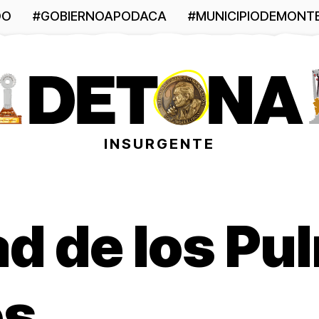
DO
#GOBIERNOAPODACA
#MUNICIPIODEMONT
INSURGENTE
ad de los P
os