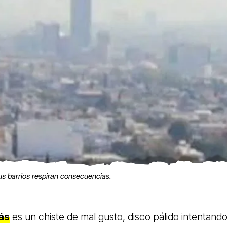
us barrios respiran consecuencias.
lás
es un chiste de mal gusto, disco pálido intentand