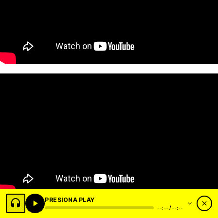
PRESIONA PLAY
--:-- / --:--