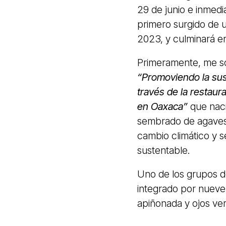
29 de junio e inmed
primero surgido de u
2023, y culminará e
Primeramente, me so
“Promoviendo la sus
través de la restaur
en Oaxaca”
que naci
sembrado de agaves 
cambio climático y 
sustentable.
Uno de los grupos d
integrado por nueve 
apiñonada y ojos ve