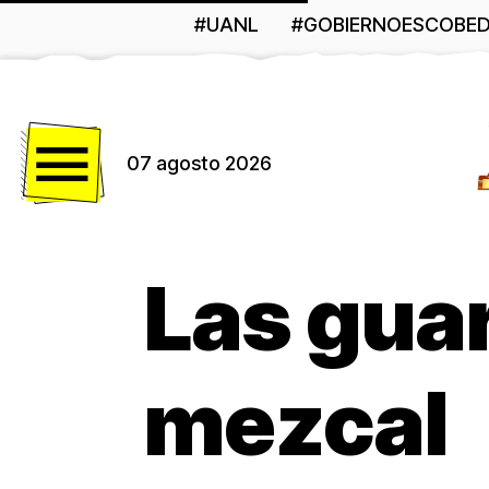
#UANL
#GOBIERNOESCOBE
Menú
07 agosto 2026
Las gua
mezcal