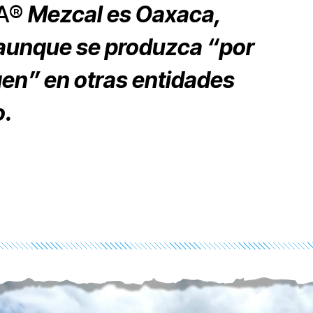
A
®
Mezcal es Oaxaca,
 aunque se produzca “por
en” en otras entidades
o.