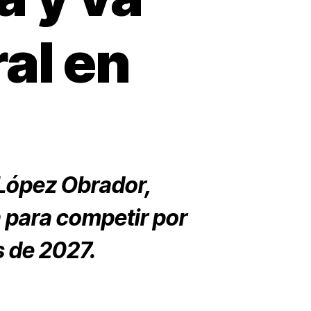
al en
 López Obrador,
a para competir por
s de 2027.