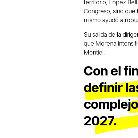
territorio, López Be
Congreso, sino que t
mismo ayudó a robu
Su salida de la diri
que Morena intensific
Montiel.
Con el fi
definir l
complejo
2027.