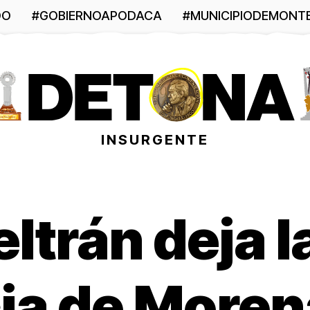
DO
#GOBIERNOAPODACA
#MUNICIPIODEMONT
INSURGENTE
ltrán deja l
ia de Moren