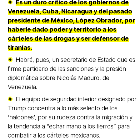
Es un duro crítico de los gobiernos de
Venezuela, Cuba, Nicaragua y del pasado
presidente de México, López Obrador, por
haberle dado poder y territorio a los
cárteles de las drogas y ser defensor de
tiranías.
Habrá, pues, un secretario de Estado que es
firme partidario de las sanciones y la presión
diplomática sobre Nicolás Maduro, de
Venezuela.
El equipo de seguridad interior designado por
Trump concentra a lo más selecto de los
‘halcones’, por su rudeza contra la migración y
la tendencia a “echar mano a los fierros” para
combatir a los cárteles mexicanos.