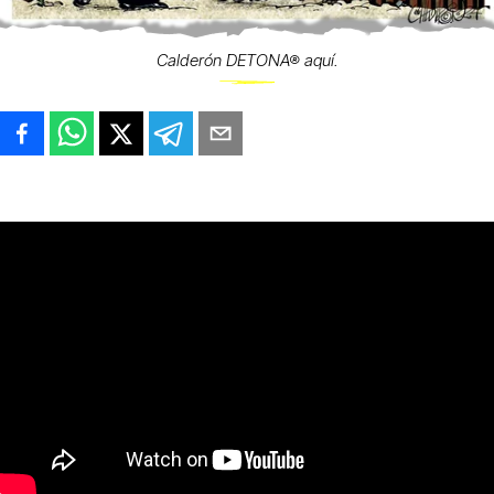
Calderón DETONA® aquí.