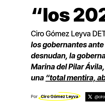
“los 20
Ciro Gómez Leyva D
los gobernantes ante 
desnudan, la gobernad
Marina del Pilar Ávila
una
“total mentira, a
Por
Ciro Gómez Leyva
@cir