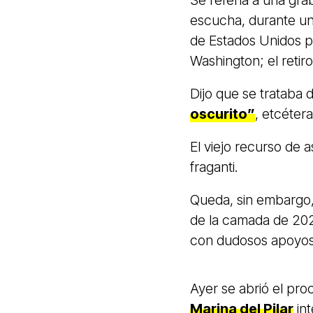
Se refería a una gra
escucha, durante una
de Estados Unidos p
Washington; el retiro
Dijo que se trataba 
oscurito”
, etcéter
El viejo recurso de 
fraganti.
Queda, sin embargo,
de la camada de 202
con dudosos apoyos,
Ayer se abrió el pr
Marina del Pilar
int