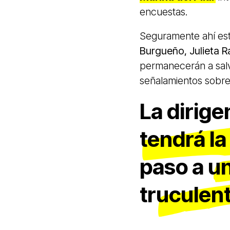
encuestas.
Seguramente ahí esta
Burgueño, Julieta R
permanecerán a salv
señalamientos sobre
La dirig
tendrá la
paso a u
truculent