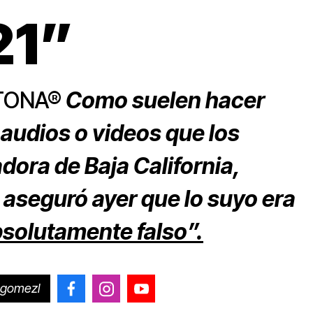
21”
ETONA®
Como suelen hacer
audios o videos que los
ora de Baja California,
, aseguró ayer que lo suyo era
bsolutamente falso”.
ogomezl
@CiroGomezLeyva
@cirogomezleyva
@CiroGomezLeyvaOficial