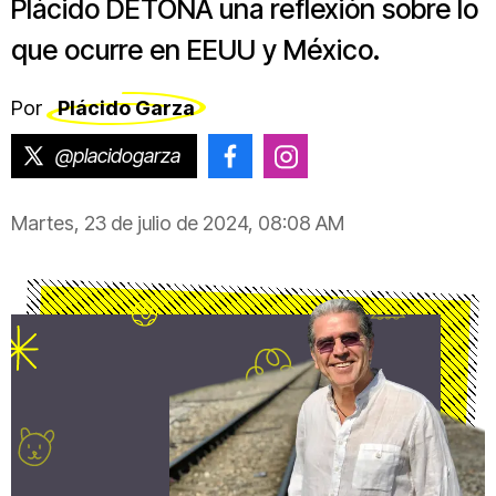
Plácido DETONA una reflexión sobre lo
que ocurre en EEUU y México.
Por
Plácido Garza
@placidogarza
@placido.garza
@placido.garza
Martes, 23 de julio de 2024, 08:08 AM