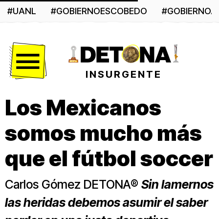
#UANL
#GOBIERNOESCOBEDO
#GOBIERNO
Menú
INSURGENTE
Los Mexicanos
somos mucho más
que el fútbol soccer
Carlos Gómez DETONA
®
Sin lamernos
las heridas debemos asumir el saber