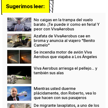
Sugerimos leer:
No caigas en la trampa del vuelo
barato. ¡Te puede ir como en feria! Y
peor con VivaAerobus
Azafata de VivaAerobus cae en
broma y anuncia al viajero "Benito
Camelo"
Se incendia motor de avión Viva
Aerobus que viajaba a Los Ángeles
Viva Aerobus arriesga el pellejo... y
también sus alas
Mientras usted duerme
plácidamente, don Roberto, vea lo
que hacen con sus pasajeros
De migrante lavaplatos, a uno de los