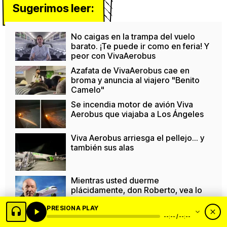
Sugerimos leer:
No caigas en la trampa del vuelo
barato. ¡Te puede ir como en feria! Y
peor con VivaAerobus
Azafata de VivaAerobus cae en
broma y anuncia al viajero "Benito
Camelo"
Se incendia motor de avión Viva
Aerobus que viajaba a Los Ángeles
Viva Aerobus arriesga el pellejo... y
también sus alas
Mientras usted duerme
plácidamente, don Roberto, vea lo
que hacen con sus pasajeros
PRESIONA PLAY
De migrante lavaplatos, a uno de los
--:-- / --:--
más ricos del mundo