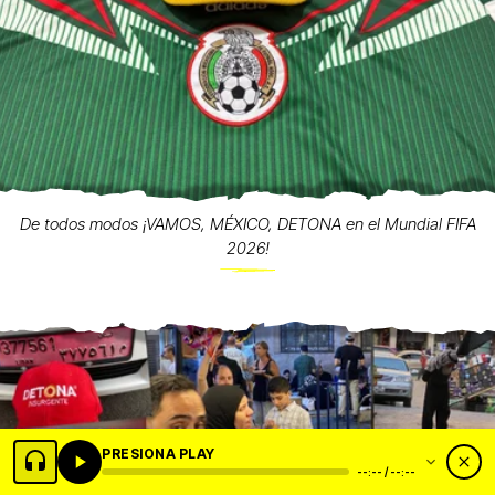
De todos modos ¡VAMOS, MÉXICO, DETONA en el Mundial FIFA
2026!
PRESIONA PLAY
--:-- / --:--