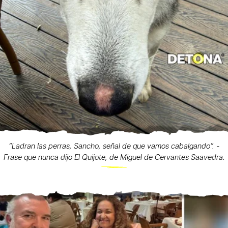
“Ladran las perras, Sancho, señal de que vamos cabalgando”. -
Frase que nunca dijo El Quijote, de Miguel de Cervantes Saavedra.