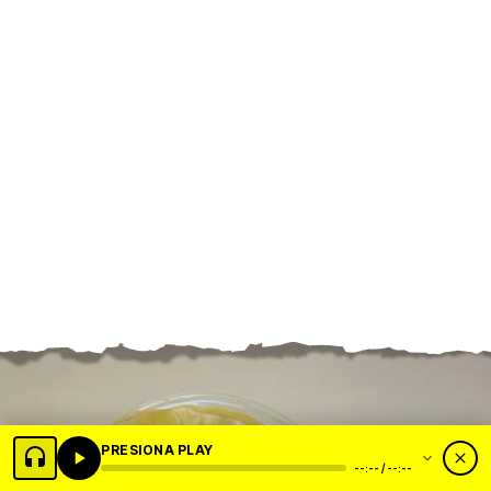
PRESIONA PLAY
--:-- / --:--