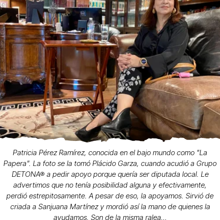
Patricia Pérez Ramírez, conocida en el bajo mundo como "La
Papera". La foto se la tomó Plácido Garza, cuando acudió a Grupo
DETONA® a pedir apoyo porque quería ser diputada local. Le
advertimos que no tenía posibilidad alguna y efectivamente,
perdió estrepitosamente. A pesar de eso, la apoyamos. Sirvió de
criada a Sanjuana Martínez y mordió así la mano de quienes la
ayudamos. Son de la misma ralea...