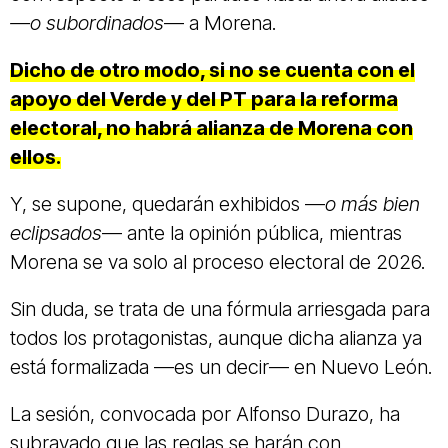
—o subordinados
— a Morena.
Dicho de otro modo, si no se cuenta con el
apoyo del Verde y del PT para la reforma
electoral, no habrá alianza de Morena con
ellos.
Y, se supone, quedarán exhibidos —
o más bien
eclipsados
— ante la opinión pública, mientras
Morena se va solo al proceso electoral de 2026.
Sin duda, se trata de una fórmula arriesgada para
todos los protagonistas, aunque dicha alianza ya
está formalizada —es un decir— en Nuevo León.
La sesión, convocada por Alfonso Durazo, ha
subrayado que las reglas se harán con