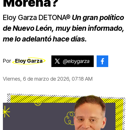
Morena?
Eloy Garza DETONA®
Un gran político
de Nuevo León, muy bien informado,
me lo adelantó hace días.
Por
Eloy Garza
@eloygarza
@Eloygar
Viernes, 6 de marzo de 2026, 07:18 AM