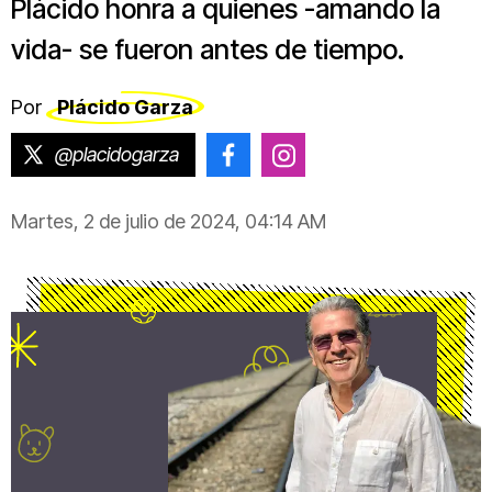
Plácido honra a quienes -amando la
vida- se fueron antes de tiempo.
Por
Plácido Garza
@placidogarza
@placido.garza
@placido.garza
Martes, 2 de julio de 2024, 04:14 AM