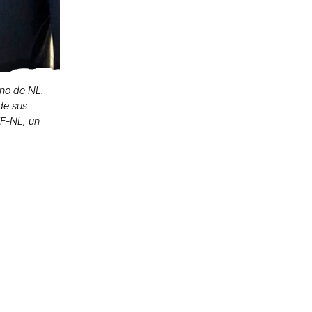
rno de NL.
 de sus
IF-NL, un