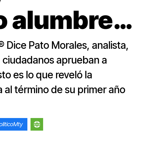
lo alumbre…
 Dice Pato Morales, analista,
z ciudadanos aprueban a
o es lo que reveló la
 al término de su primer año
liticoMty
https://www.monitorpolitico.com/