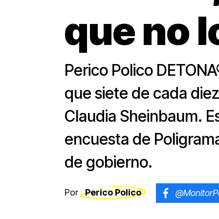
que no 
Perico Polico DETONA®
que siete de cada die
Claudia Sheinbaum. Est
encuesta de Poligrama
de gobierno.
Por
Perico Polico
@MonitorPo