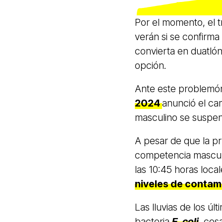
Por el momento, el t
verán si se confirma
convierta en duatlón
opción.
Ante este problemón
2024
anunció el cam
masculino se suspen
A pesar de que la pr
competencia masculi
las 10:45 horas loca
niveles de contam
Las lluvias de los ú
bacteria
E. coli
, cos