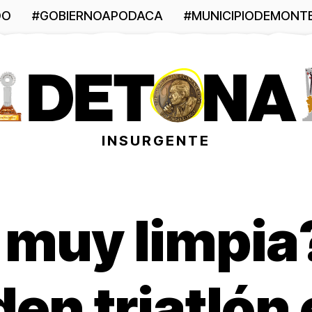
DO
#GOBIERNOAPODACA
#MUNICIPIODEMONT
INSURGENTE
 muy limpia
n triatlón 