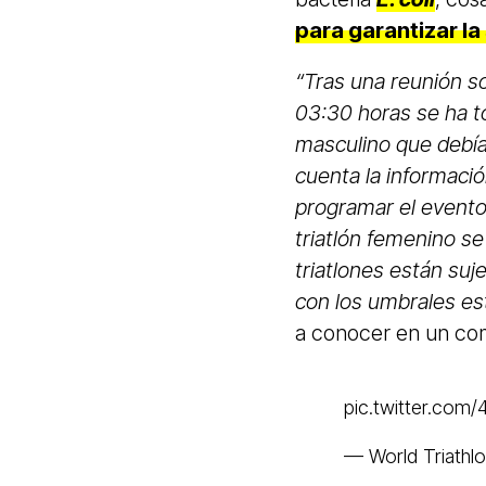
para garantizar la 
“Tras una reunión sob
03:30 horas se ha t
masculino que debía 
cuenta la informaci
programar el evento d
triatlón femenino se
triatlones están su
con los umbrales est
a conocer en un co
pic.twitter.com/
— World Triathlo