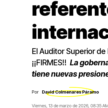
referen
internac
El Auditor Superior d
¡¡FIRMES!!
La goberna
tiene nuevas presione
Por
David Colmenares Páramo
Viernes, 13 de marzo de 2026, 08:35 A