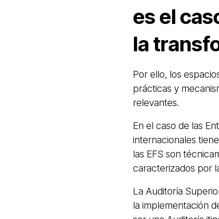
es el cas
la transf
Por ello, los espaci
prácticas y mecanism
relevantes.
En el caso de las En
internacionales tien
las EFS son técnica
caracterizados por l
La Auditoría Superio
la implementación d