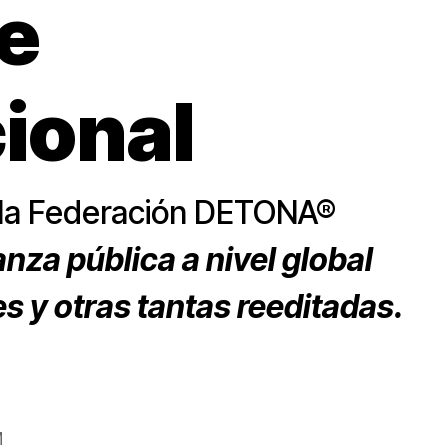
te
ional
e la Federación DETONA®
nza pública a nivel global
s y otras tantas reeditadas.
M