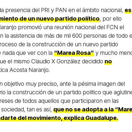
da presencia del PRI y PAN en el ámbito nacional,
es
gimiento de un nuevo partido político
, por ello
ranjo promovió una reunión nacional del FCN el
on la asistencia de más de mil 600 personas de todo e
l proceso de la construcción de un nuevo partido
ne nada que ver con la
“Marea Rosa”
y mucho men
e el mismo Claudio X González decidido
no
tica Acosta Naranjo.
 un objetivo muy preciso, ante la pésima imagen del
o la construcción de un partido político que aglutin
ereses de todos aquellos que participaron en las
 sociedad, tan es así,
que no se adopta a la “Mar
arte del movimiento, explica Guadalupe.