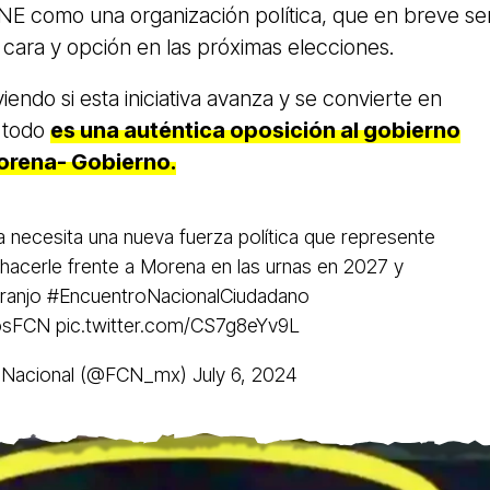
INE como una organización política, que en breve se
 cara y opción en las próximas elecciones.
viendo si esta iniciativa avanza y se convierte en
e todo
es una auténtica oposición al gobierno
rena- Gobierno.
a necesita una nueva fuerza política que represente
hacerle frente a Morena en las urnas en 2027 y
ranjo
#EncuentroNacionalCiudadano
osFCN
pic.twitter.com/CS7g8eYv9L
o Nacional (@FCN_mx)
July 6, 2024