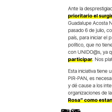
Ante la desprestigia
prioritario el sur
Guadalupe Acosta Na
pasado 6 de julio, c
país, para iniciar e
político, que no tie
con UNIDO@s, ya qu
participar
. Nos pla
Esta iniciativa tiene
PIR-PAN, es necesari
y dé cause a los int
organizaciones de la
Rosa” como estand