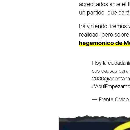
acreditados ante el 
un partido, que dará
Irá viniendo, iremos 
realidad, pero sobr
hegemónico de Mo
Hoy la ciudadaní
sus causas para 
2030
@acostana
#AquíEmpezam
— Frente Cívic