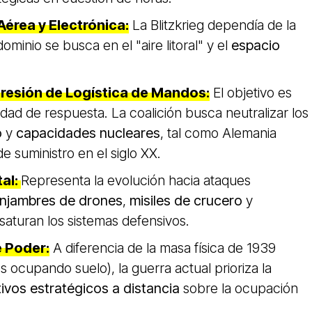
Aérea y Electrónica
:
La Blitzkrieg dependía de la
 dominio se busca en el "aire litoral" y el
espacio
upresión de Logística de Mandos
:
El objetivo es
cidad de respuesta. La coalición busca neutralizar los
o
y
capacidades nucleares
, tal como Alemania
de suministro en el siglo XX.
tal
:
Representa la evolución hacia ataques
njambres de drones
,
misiles de crucero
y
aturan los sistemas defensivos.
e Poder
:
A diferencia de la masa física de 1939
s ocupando suelo), la guerra actual prioriza la
ivos estratégicos a distancia
sobre la ocupación