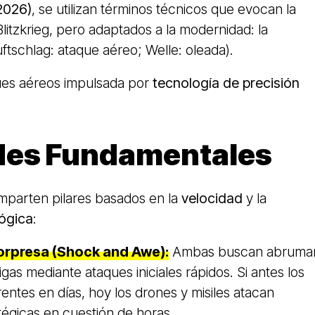
2026)
, se utilizan términos técnicos que evocan la
litzkrieg, pero adaptados a la modernidad: la
ftschlag: ataque aéreo; Welle: oleada).
ues aéreos impulsada por
tecnología de precisión
udes Fundamentales
parten pilares basados en la
velocidad
y la
lógica
:
orpresa (Shock and Awe)
:
Ambas buscan abruma
gas mediante ataques iniciales rápidos. Si antes los
entes en días, hoy los drones y misiles atacan
atégicas en cuestión de horas.