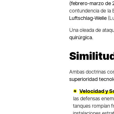
(febrero-marzo de 
contundencia de la B
Luftschlag-Welle
(Lu
Una oleada de ataq
quirúrgica
.
Similit
Ambas doctrinas com
superioridad tecno
Velocidad y S
las defensas enemi
tanques rompían fr
instalaciones estr