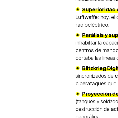
Superioridad 
Luftwaffe
; hoy, el
radioeléctrico
.
Parálisis y s
inhabilitar la capa
centros de mand
cortaba las líneas 
Blitzkrieg Digi
sincronizados de
e
ciberataques
que s
Proyección d
(tanques y soldado
destrucción de
act
geográfica.