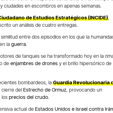
s y ciudades en escombros en apenas semanas.
 Ciudadano de Estudios Estratégicos (INCIDE)
,
scrito un análisis de cuatro entregas.
imilitud entre dos episodios en los que la humanida
 en la
guerra
.
motores de tanques se ha transformado hoy en la rim
co de
enjambres de drones
y el brillo hipersónico de
recientes bombardeos, la
Guardia Revolucionaria 
 cierre del
Estrecho de Ormuz
, provocando un
 los
precios del crudo
.
fensiva actual de
Estados Unidos e Israel contra Irá