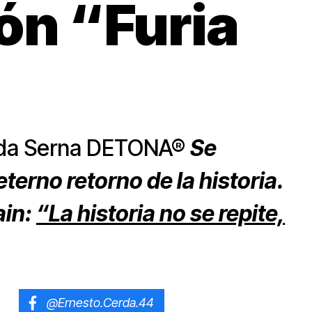
ón “Furia
rda Serna DETONA®
Se
terno retorno de la historia.
ain:
“La historia no se repite,
@Ernesto.Cerda.44