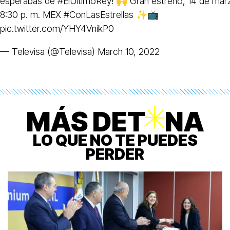
esperabas de
#ElÚltimoRey
! 🙌 Gran estreno, 14 de mar
8:30 p. m. MEX
#ConLasEstrellas
✨📺
pic.twitter.com/YHY4VnikP0
— Televisa (@Televisa)
March 10, 2022
MÁS DET
O
NA
LO QUE NO TE PUEDES
PERDER