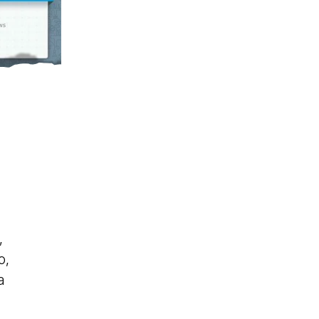
,
o,
a