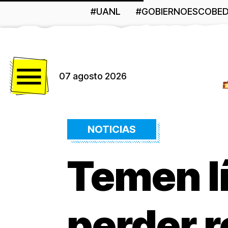
#UANL
#GOBIERNOESCOBE
Menú
07 agosto 2026
NOTICIAS
Temen lí
perder r