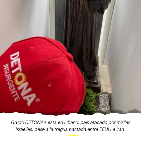
Grupo DETONA®️ está en Líbano, país atacado por misiles
israelíes, pese a la tregua pactada entre EEUU e Irán.