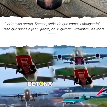
“Ladran las perras, Sancho, señal de que vamos cabalgando”. -
Frase que nunca dijo El Quijote, de Miguel de Cervantes Saavedra.