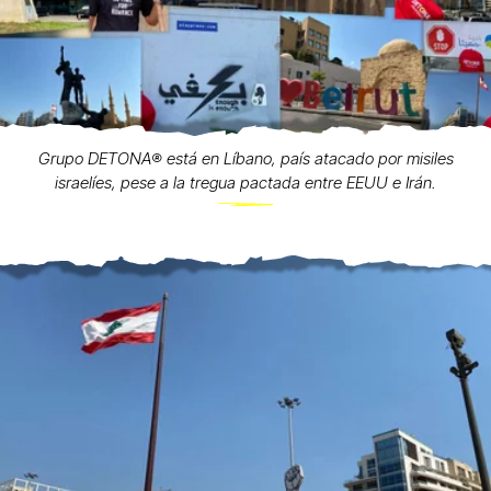
Grupo DETONA®️ está en Líbano, país atacado por misiles
israelíes, pese a la tregua pactada entre EEUU e Irán.