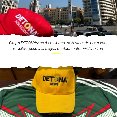
Grupo DETONA®️ está en Líbano, país atacado por misiles
israelíes, pese a la tregua pactada entre EEUU e Irán.