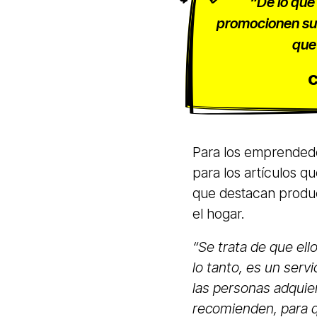
“De lo que
promocionen sus
que 
C
Para los emprendedo
para los artículos 
que destacan produc
el hogar.
“Se trata de que el
lo tanto, es un serv
las personas adquier
recomienden, para 