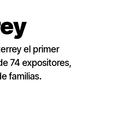
rey
errey el primer
de 74 expositores,
e familias.