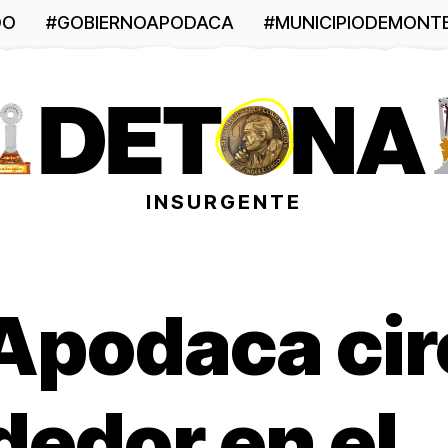
DO
#GOBIERNOAPODACA
#MUNICIPIODEMONT
INSURGENTE
Apodaca cir
edor en el