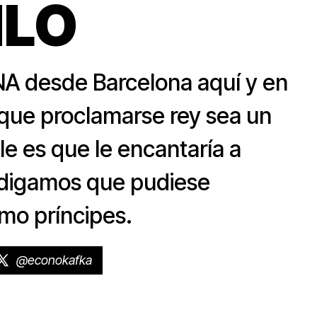
MLO
A desde Barcelona aquí y en
 que proclamarse rey sea un
e es que le encantaría a
 digamos que pudiese
omo príncipes.
@econokafka