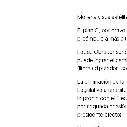
Morena y sus satéli
El plan C, por grav
preámbulo a más alt
López Obrador soñó a
puede lograr el camb
(literal) diputados,
La eliminación de la
Legislativo a una sit
lo propio con el Eje
por segunda ocasió
presidente electo).