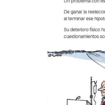
Un problema con esa
De ganar la reelecc
al terminar ese hipot
Su deterioro físico h
cuestionamientos sob