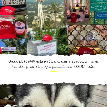
Grupo DETONA®️ está en Líbano, país atacado por misiles
israelíes, pese a la tregua pactada entre EEUU e Irán.