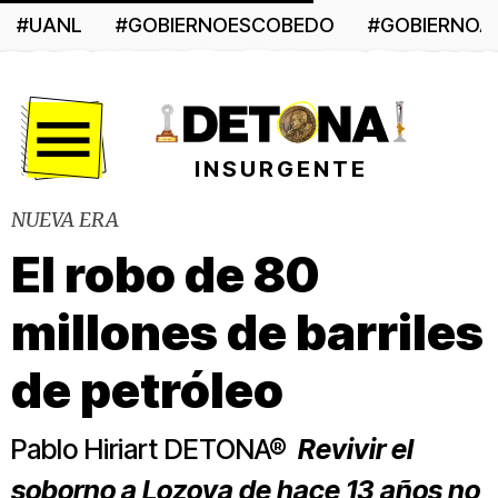
#UANL
#GOBIERNOESCOBEDO
#GOBIERNO
Menú
INSURGENTE
NUEVA ERA
El robo de 80
millones de barriles
de petróleo
Pablo Hiriart DETONA®
Revivir el
soborno a Lozoya de hace 13 años no