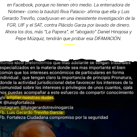
en Facebook, porque no tienen otro medio. La enterradora de
Notimex- como la bautizó Riva Palacio- afirma que ella y Luis
Gerardo Treviño, coadyuvan en una inexistente investigación de la
FGR, UIF y el SAT, contra Plácido Garza por lavado de dinero.
Ahora los dos, más "La Papera", el "abogado" Daniel Hinojosa y
Pepe Múzquiz, tendrán que probar esa DIFAMACIÓN.