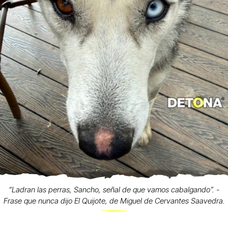
“Ladran las perras, Sancho, señal de que vamos cabalgando”. -
Frase que nunca dijo El Quijote, de Miguel de Cervantes Saavedra.