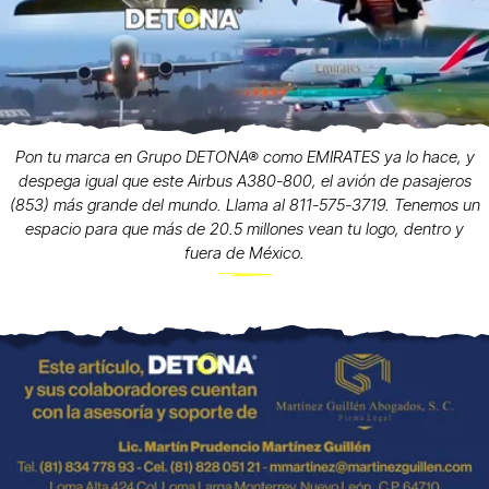
Pon tu marca en Grupo DETONA® como EMIRATES ya lo hace, y
despega igual que este Airbus A380-800, el avión de pasajeros
(853) más grande del mundo. Llama al 811-575-3719. Tenemos un
espacio para que más de 20.5 millones vean tu logo, dentro y
fuera de México.