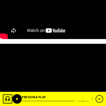
PRESIONA PLAY
--:-- / --:--