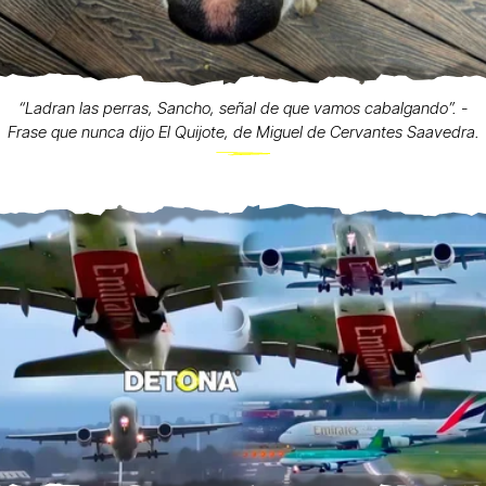
“Ladran las perras, Sancho, señal de que vamos cabalgando”. -
Frase que nunca dijo El Quijote, de Miguel de Cervantes Saavedra.