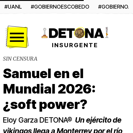
#UANL
#GOBIERNOESCOBEDO
#GOBIERNO
Menú
INSURGENTE
SIN CENSURA
Samuel en el
Mundial 2026:
¿soft power?
Eloy Garza DETONA®
Un ejército de
vikingos llega a Monterrey por el río