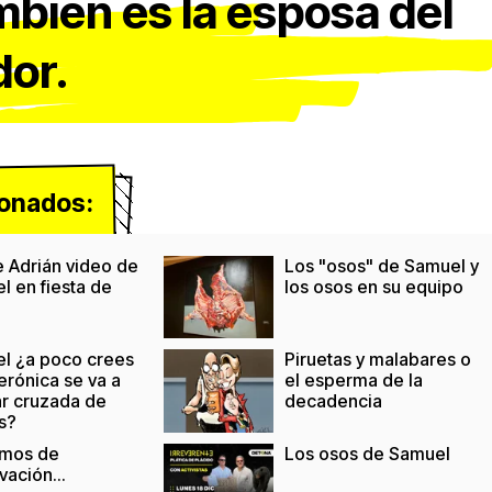
mbién es la esposa del
or.
ionados:
e Adrián video de
Los "osos" de Samuel y
l en fiesta de
los osos en su equipo
l ¿a poco crees
Piruetas y malabares o
erónica se va a
el esperma de la
r cruzada de
decadencia
s?
mos de
Los osos de Samuel
ación...