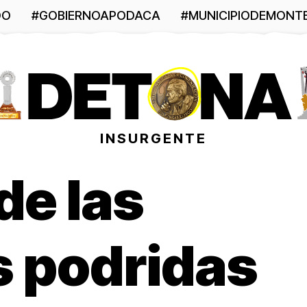
DO
#GOBIERNOAPODACA
#MUNICIPIODEMONT
INSURGENTE
de las
s podridas