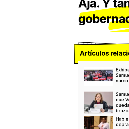
Ajá. Y ta
gobernad
Artículos relac
Exhib
Samue
narco
Samue
que V
queda
brazo
Hable
deprav