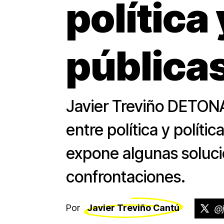
política 
pública
Javier Treviño DETONA
entre política y polític
expone algunas soluci
confrontaciones.
Por
Javier Treviño Cantú
@j