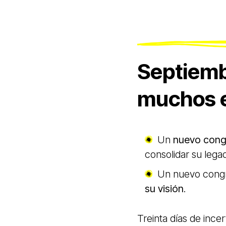
Septiemb
muchos e
Un
nuevo cong
consolidar su leg
Un nuevo cong
su visión
.
Treinta días de ince