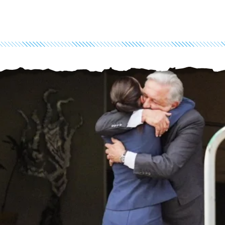
trevino-
c.medium.com/