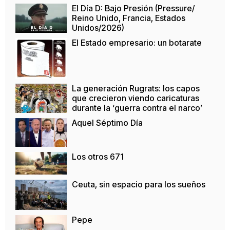
El Día D: Bajo Presión (Pressure/
Reino Unido, Francia, Estados
Unidos/2026)
El Estado empresario: un botarate
La generación Rugrats: los capos
que crecieron viendo caricaturas
durante la ‘guerra contra el narco’
Aquel Séptimo Día
Los otros 671
Ceuta, sin espacio para los sueños
Pepe