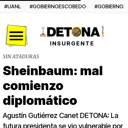
#UANL
#GOBIERNOESCOBEDO
#GOBIERNO
Menú
INSURGENTE
SIN ATADURAS
Sheinbaum: mal
comienzo
diplomático
Agustín Gutiérrez Canet DETONA: La
futura presidenta se vio vulnerable por