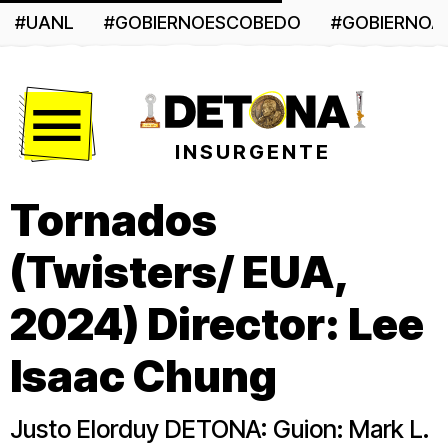
#UANL
#GOBIERNOESCOBEDO
#GOBIERNO
Menú
INSURGENTE
Tornados
(Twisters/ EUA,
2024) Director: Lee
Isaac Chung
Justo Elorduy DETONA: Guion: Mark L.