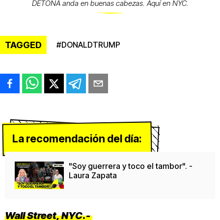
DETONA anda en buenas cabezas. Aquí en NYC.
TAGGED
#
DONALDTRUMP
La recomendación del día:
"Soy guerrera y toco el tambor". -
Laura Zapata
Wall Street, NYC.-