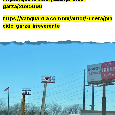
garza/2695060
https://vanguardia.com.mx/autor/-/meta/pla
cido-garza-irreverente