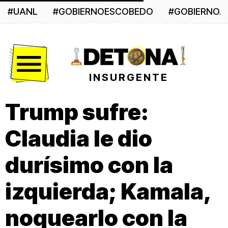
#UANL
#GOBIERNOESCOBEDO
#GOBIERNO
Menú
INSURGENTE
Trump sufre:
Claudia le dio
durísimo con la
izquierda; Kamala,
noquearlo con la