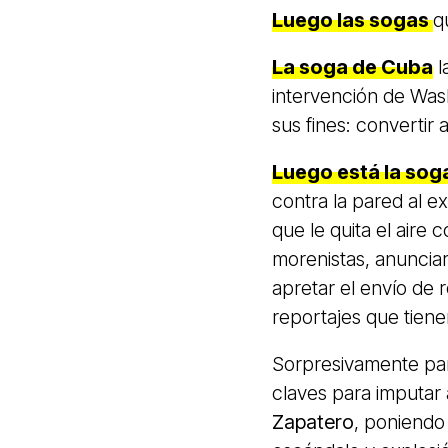
Luego las sogas
q
La soga de Cuba
l
intervención de Was
sus fines: convertir
Luego está la sog
contra la pared al ex
que le quita el aire
morenistas, anunciar
apretar el envío de
reportajes que tiene
Sorpresivamente par
claves para imputar 
Zapatero
, poniendo