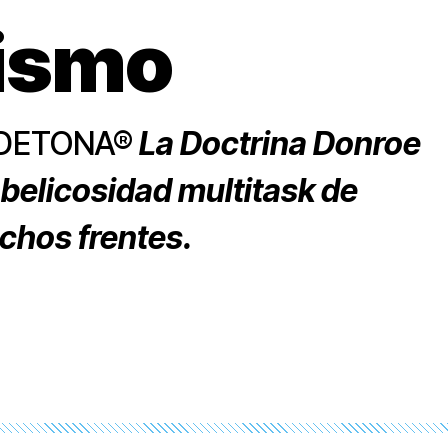
ismo
n DETONA®
La Doctrina Donroe
 belicosidad multitask de
chos frentes.