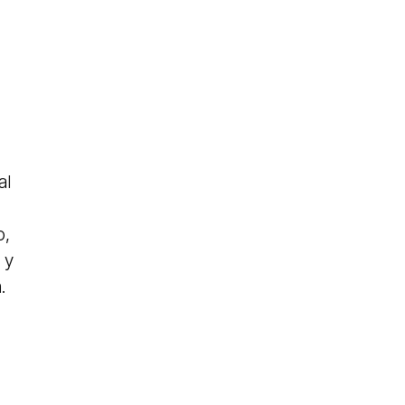
al
o,
 y
.