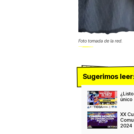
Foto tomada de la red.
Sugerimos leer
¿Listo
único
XX Cu
Comun
2024