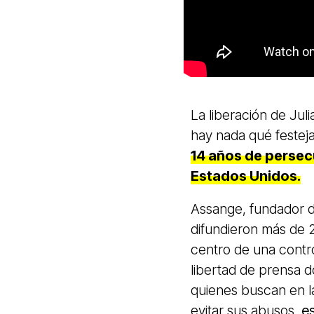
La liberación de Ju
hay nada qué festeja
14 años de persec
Estados Unidos.
Assange, fundador 
difundieron más de 
centro de una contro
libertad de prensa d
quienes buscan en la
evitar sus abusos,
e