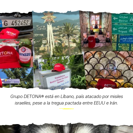
Grupo DETONA®️ está en Líbano, país atacado por misiles
israelíes, pese a la tregua pactada entre EEUU e Irán.