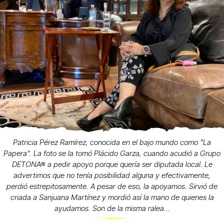
Patricia Pérez Ramírez, conocida en el bajo mundo como "La
Papera". La foto se la tomó Plácido Garza, cuando acudió a Grupo
DETONA® a pedir apoyo porque quería ser diputada local. Le
advertimos que no tenía posibilidad alguna y efectivamente,
perdió estrepitosamente. A pesar de eso, la apoyamos. Sirvió de
criada a Sanjuana Martínez y mordió así la mano de quienes la
ayudamos. Son de la misma ralea...