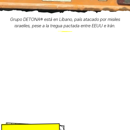
Grupo DETONA®️ está en Líbano, país atacado por misiles
israelíes, pese a la tregua pactada entre EEUU e Irán.