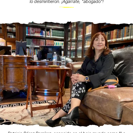
lo desmintieron. ¡Agárrate, "abogado"!