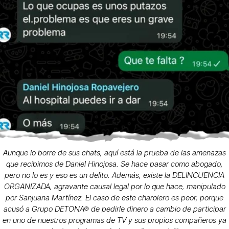
Aunque lo borre de sus chats, aquí está la prueba de las amenazas
que recibimos de Daniel Hinojosa. Se hace pasar como abogado,
pero no lo es y eso es un delito. Además, existe la DELINCUENCIA
ORGANIZADA, agravante causal legal por lo que hace, manipulado
por Sanjuana Martínez. El caso de este charolero es peor, porque
acusó a Grupo DETONA® de pedirle dinero a cambio de participar
en uno de nuestros programas de TV y sus propios compañeros ya