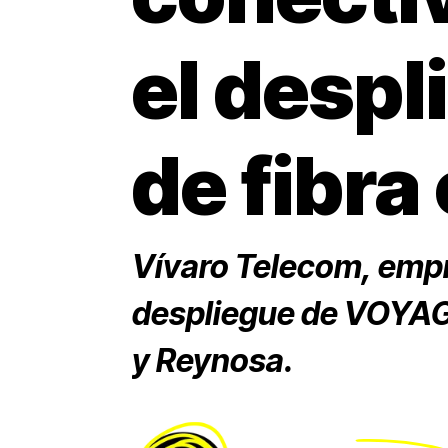
el despl
de fibr
Vívaro Telecom, empr
despliegue de VOYAGE
y Reynosa.