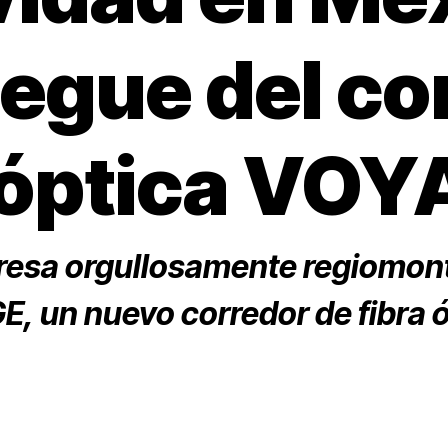
iegue del co
a óptica VO
esa orgullosamente regiomont
, un nuevo corredor de fibra ó