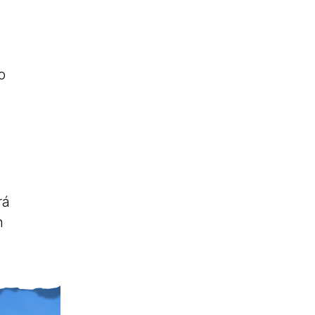
o
rá
n