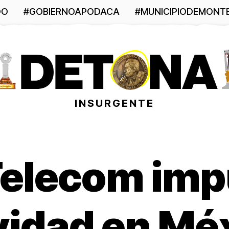
DO
#GOBIERNOAPODACA
#MUNICIPIODEMONT
INSURGENTE
Telecom impu
vidad en Mé