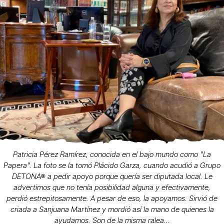
Patricia Pérez Ramírez, conocida en el bajo mundo como "La
Papera". La foto se la tomó Plácido Garza, cuando acudió a Grupo
DETONA® a pedir apoyo porque quería ser diputada local. Le
advertimos que no tenía posibilidad alguna y efectivamente,
perdió estrepitosamente. A pesar de eso, la apoyamos. Sirvió de
criada a Sanjuana Martínez y mordió así la mano de quienes la
ayudamos. Son de la misma ralea...