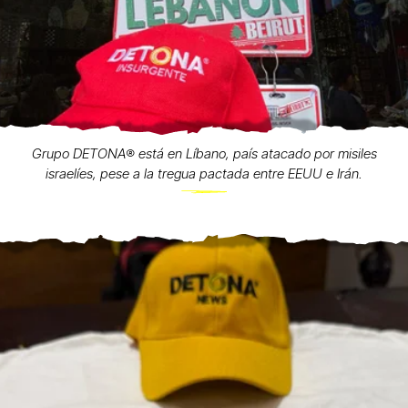
Grupo DETONA®️ está en Líbano, país atacado por misiles
israelíes, pese a la tregua pactada entre EEUU e Irán.