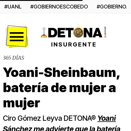
#UANL
#GOBIERNOESCOBEDO
#GOBIERNO
Menú
INSURGENTE
365 DÍAS
Yoani-Sheinbaum,
batería de mujer a
mujer
Ciro Gómez Leyva DETONA®
Yoani
Sánchez
me advierte que la batería