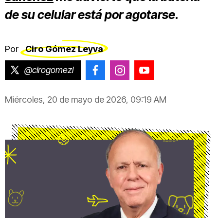
de su celular está por agotarse.
Por
Ciro Gómez Leyva
@cirogomezl
@CiroGomezLeyva
@cirogomezleyva
@CiroGomezLeyv
Miércoles, 20 de mayo de 2026, 09:19 AM