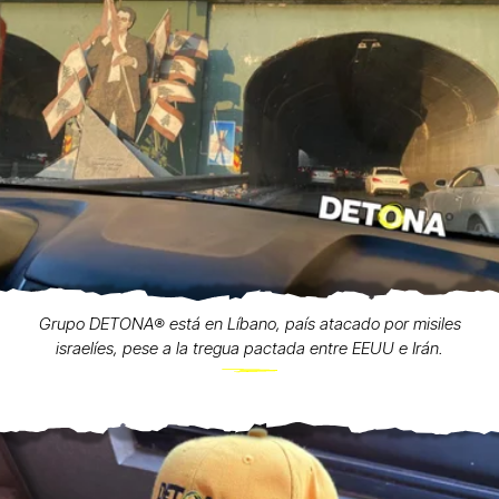
Grupo DETONA®️ está en Líbano, país atacado por misiles
israelíes, pese a la tregua pactada entre EEUU e Irán.