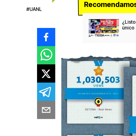
Recomendamos 
#
UANL
¿Listo
único