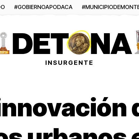
DO
#GOBIERNOAPODACA
#MUNICIPIODEMONT
INSURGENTE
 innovación 
os urbanos 