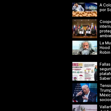
A Colo
por S
Coope
intern
prote
ambie
La Mu
Hood 
Robin
Fallas
segur
plata
Saber
Tensi
Trump
Méxic
socio
Vallar