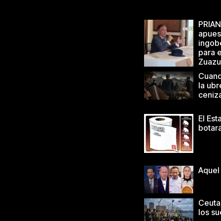
PRIAN
apuest
ingob
para e
Zuazu
Cuand
la ub
ceniz
El Es
botar
Aquel
Ceuta,
los s