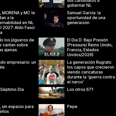
sus candidatos a
gobernar NL
, MORENA y MC le
Samuel García: la
an a la
oportunidad de una
ernabilidad en NL
generación
l 2027: Aldo Fasci
a
o los jilgueros de
El Día D: Bajo Presión
re cantan sobre
(Pressure/ Reino Unido,
as ajenas
Francia, Estados
Unidos/2026)
tado empresario: un
La generación Rugrats:
ate
los capos que crecieron
viendo caricaturas
durante la ‘guerra contra
el narco’
 Séptimo Día
Los otros 671
 sin espacio para
Pepe
ueños