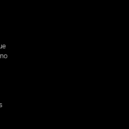
ue
rno
s