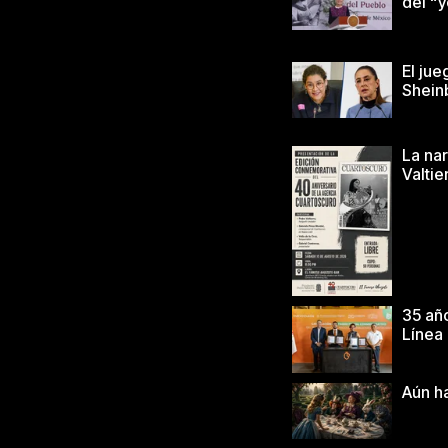
del “y
El jue
Shei
La nar
Valtie
35 año
Línea
Aún h