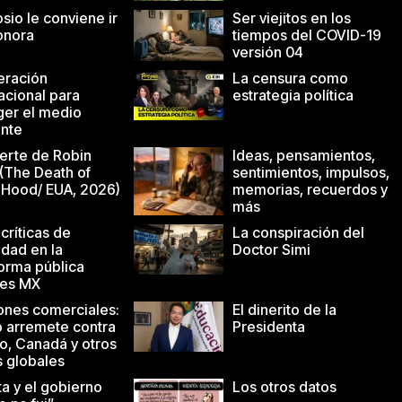
sio le conviene ir
Ser viejitos en los
onora
tiempos del COVID-19
versión 04
ración
La censura como
acional para
estrategia política
ger el medio
nte
erte de Robin
Ideas, pensamientos,
(The Death of
sentimientos, impulsos,
 Hood/ EUA, 2026)
memorias, recuerdos y
más
 críticas de
La conspiración del
idad en la
Doctor Simi
forma pública
es MX
ones comerciales:
El dinerito de la
 arremete contra
Presidenta
o, Canadá y otros
s globales
ta y el gobierno
Los otros datos