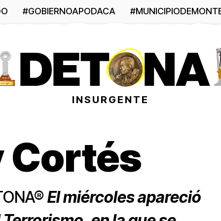
DO
#GOBIERNOAPODACA
#MUNICIPIODEMONT
INSURGENTE
y Cortés
ETONA®
El miércoles apareció
l Terrorismo, en la que se