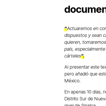
documen
“
Actuaremos en con
dispuestos y sean c
quieren, tomaremos 
país, especialmente 
cárteles
”.
Al presentar este t
pero añadió que est
México.
En apenas 10 días, n
Distrito Sur de Nuev
nivel de Sinaloa.