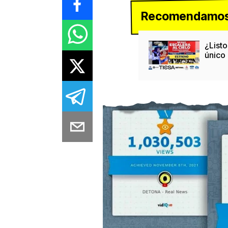
Recomendamos
¿Listo
único