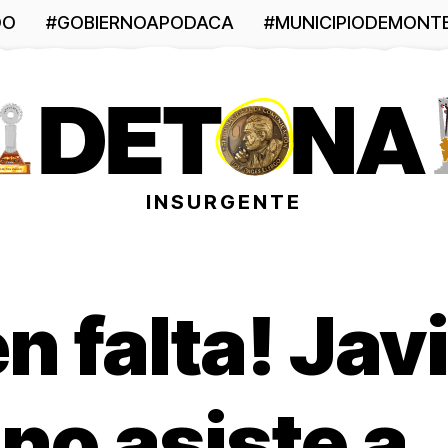
DO
#GOBIERNOAPODACA
#MUNICIPIODEMONT
INSURGENTE
n falta! Jav
no asiste a