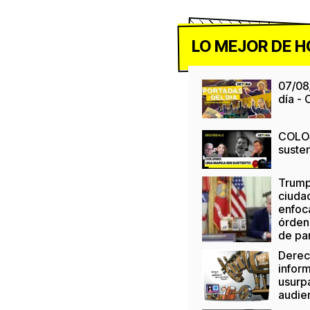
LO MEJOR DE H
07/08
día -
COLOS
suste
Trump 
ciuda
enfoc
órden
de pa
Derec
infor
usurp
audie