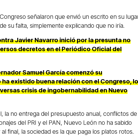
Congreso señalaron que envió un escrito en su lugar
 de su falta, simplemente explicando que no iría.
contra Javier Navarro inició por la presunta no
ersos decretos en el Periódico Oficial del
ernador Samuel García comenzó su
 ha existido buena relación con el Congreso, l
versas crisis de ingobernabilidad en Nuevo
cal, la no entrega del presupuesto anual, conflictos de
sonajes del PRI y el PAN, Nuevo León no ha sabido
 al final, la sociedad es la que paga los platos rotos.