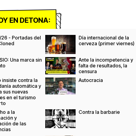
OY EN DETONA:
/26 - Portadas del
Día internacional de la
 Cloned
cerveza (primer viernes)
IO: Una marca sin
Ante la incompetencia y
nto
falta de resultados, la
censura
insiste contra la
Autocracia
danía automática y
a sus nuevas
es en el turismo
rto
ho a la
Contra la barbarie
mación y
ación de las
ncias