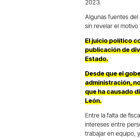
2023.
Algunas fuentes del 
sin revelar el motivo
El juicio político 
publicación de div
Estado.
Desde que el gob
administración, no
que ha causado di
León.
Entre la falta de fis
intereses entre per
trabajar en equipo, y