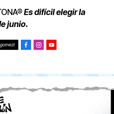
ETONA®
Es difícil elegir la
de junio.
ogomezl
@CiroGomezLeyva
@cirogomezleyva
@CiroGomezLeyvaOficial