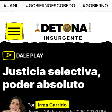
#UANL
#GOBIERNOESCOBEDO
#GOBIERNO
Menú
INSURGENTE
DALE PLAY
Justicia selectiva,
poder absoluto
Por
Irma Garrido
Jueves, 28 de mayo de 2026, 02:02 PM